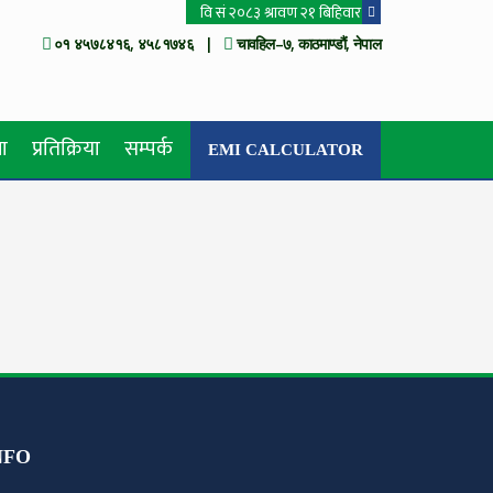
०१ ४५७८४१६, ४५८१७४६ |
चावहिल–७, काठमाण्डौं, नेपाल
ा
प्रतिक्रिया
सम्पर्क
EMI CALCULATOR
NFO