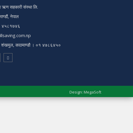
 ऋण सहकारी संस्था लि.
ण्डौं, नेपाल
, ४५८१७४६
llsaving.com.np
द्र शंखमुल, काठमाण्डौ । ०१ ४७८६४५०
Design:
MegaSoft