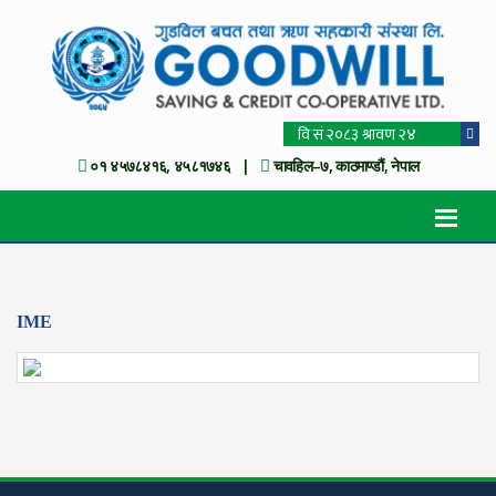
०१ ४५७८४१६, ४५८१७४६ |
चावहिल–७, काठमाण्डौं, नेपाल
IME