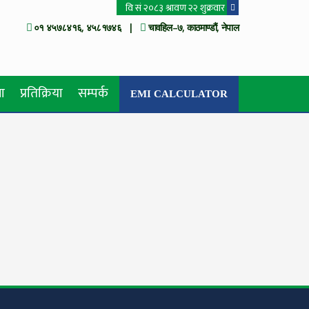
०१ ४५७८४१६, ४५८१७४६ |
चावहिल–७, काठमाण्डौं, नेपाल
ा
प्रतिक्रिया
सम्पर्क
EMI CALCULATOR