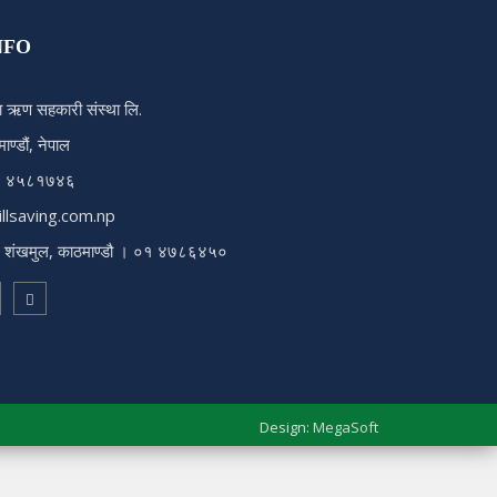
NFO
 ऋण सहकारी संस्था लि.
ण्डौं, नेपाल
, ४५८१७४६
llsaving.com.np
द्र शंखमुल, काठमाण्डौ । ०१ ४७८६४५०
Design:
MegaSoft