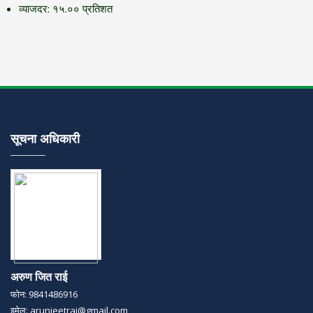
व्याजदर: १५.०० प्रतिशत
सूचना अधिकारी
अरुण जित राई
फोन: 9841486916
इमेल: arunjeetrai@gmail.com