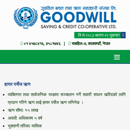
०१ ४५७८४१६, ४५८१७४६ |
चावहिल–७, काठमाण्डौं, नेपाल
हायर पर्चेज ऋण
व्यक्तिगत तथा सार्वजनिक भाडामा सञ्चालन गर्ने सवारी साधन खरिदको लागि
प्रदान गरिने ऋण लाई हायर पर्चेज ऋण भनिनेछ ।
ऋण सीमा: १५ लाख
अवधी: अधिकतम ५ वर्ष
भुक्तानी तरिका: मासिक