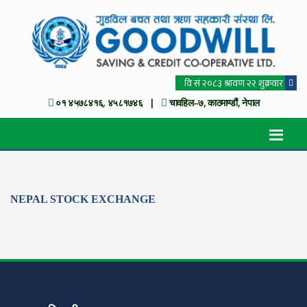
०१ ४५७८४१६, ४५८१७४६ |
चावहिल–७, काठमाण्डौं, नेपाल
NEPAL STOCK EXCHANGE